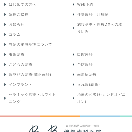
はじめての方へ
Web予約
院長ご挨拶
伴場歯科 川崎院
お知らせ
施設基準・医療DXへの取
り組み
コラム
当院の施設基準について
虫歯治療
口腔外科
こどもの治療
予防歯科
歯並びの治療(矯正歯科)
歯周病治療
インプラント
入れ歯(義歯)
セラミック治療・ホワイト
治療の相談(セカンドオピニ
ニング
オン)