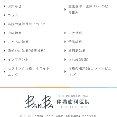
お知らせ
施設基準・医療DXへの取
り組み
コラム
当院の施設基準について
虫歯治療
口腔外科
こどもの治療
予防歯科
歯並びの治療(矯正歯科)
歯周病治療
インプラント
入れ歯(義歯)
セラミック治療・ホワイト
治療の相談(セカンドオピニ
ニング
オン)
© 2018 Bamba Dental Cinic. all rights reserved.