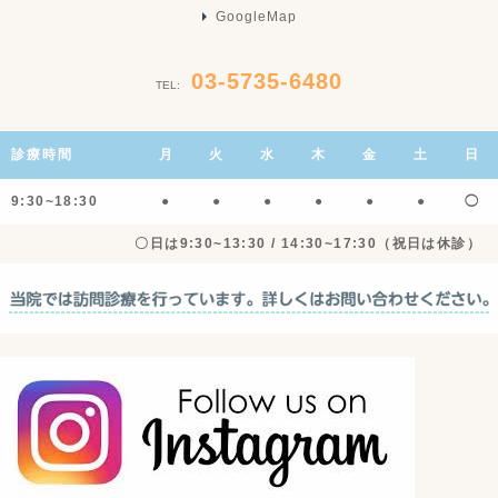
GoogleMap
03-5735-6480
TEL:
診療時間
月
火
水
木
金
土
日
9:30~18:30
●
●
●
●
●
●
◯
〇日は9:30~13:30 / 14:30~17:30（祝日は休診）